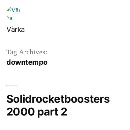
Skip
to
content
Värka
Tag Archives:
downtempo
Solidrocketboosters
2000 part 2