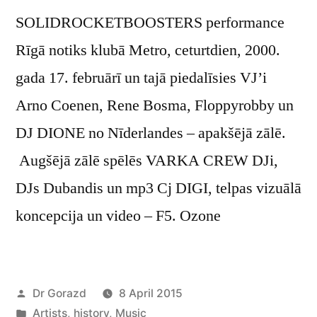
SOLIDROCKETBOOSTERS performance
Rīgā notiks klubā Metro, ceturtdien, 2000.
gada 17. februārī un tajā piedalīsies VJ’i
Arno Coenen, Rene Bosma, Floppyrobby un
DJ DIONE no Nīderlandes – apakšējā zālē.
Augšējā zālē spēlēs VARKA CREW DJi,
DJs Dubandis un mp3 Cj DIGI, telpas vizuālā
koncepcija un video – F5. Ozone
Posted
Dr Gorazd
8 April 2015
by
Posted
Artists
,
history
,
Music