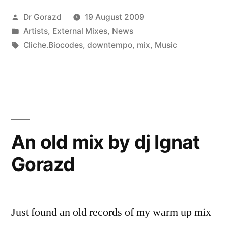
Posted
Dr Gorazd
19 August 2009
by
Posted
Artists
,
External Mixes
,
News
in
Tags:
Cliche.Biocodes
,
downtempo
,
mix
,
Music
An old mix by dj Ignat
Gorazd
Just found an old records of my warm up mix