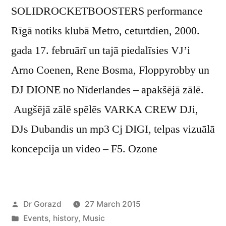
SOLIDROCKETBOOSTERS performance
Rīgā notiks klubā Metro, ceturtdien, 2000.
gada 17. februārī un tajā piedalīsies VJ’i
Arno Coenen, Rene Bosma, Floppyrobby un
DJ DIONE no Nīderlandes – apakšējā zālē.
Augšējā zālē spēlēs VARKA CREW DJi,
DJs Dubandis un mp3 Cj DIGI, telpas vizuālā
koncepcija un video – F5. Ozone
Posted
Dr Gorazd
27 March 2015
by
Posted
Events
,
history
,
Music