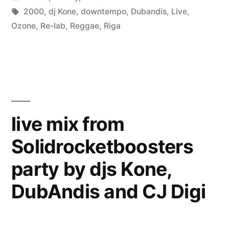
in
Tags:
2000
,
dj Kone
,
downtempo
,
Dubandis
,
Live
,
Ozone
,
Re-lab
,
Reggae
,
Riga
live mix from
Solidrocketboosters
party by djs Kone,
DubAndis and CJ Digi