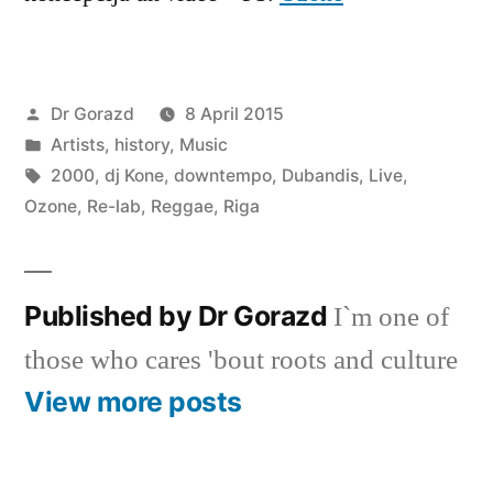
Posted
Dr Gorazd
8 April 2015
by
Posted
Artists
,
history
,
Music
in
Tags:
2000
,
dj Kone
,
downtempo
,
Dubandis
,
Live
,
Ozone
,
Re-lab
,
Reggae
,
Riga
Published by Dr Gorazd
I`m one of
those who cares 'bout roots and culture
View more posts