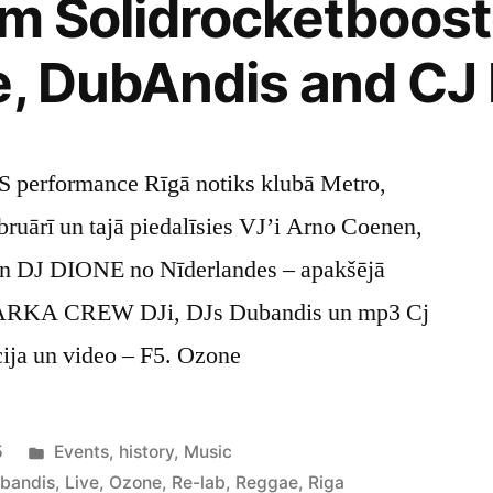
rom Solidrocketboost
e, DubAndis and CJ 
formance Rīgā notiks klubā Metro,
bruārī un tajā piedalīsies VJ’i Arno Coenen,
n DJ DIONE no Nīderlandes – apakšējā
 VARKA CREW DJi, DJs Dubandis un mp3 Cj
cija un video – F5. Ozone
Posted
5
Events
,
history
,
Music
in
bandis
,
Live
,
Ozone
,
Re-lab
,
Reggae
,
Riga