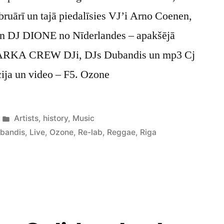
bruārī un tajā piedalīsies VJ’i Arno Coenen,
n DJ DIONE no Nīderlandes – apakšējā
 VARKA CREW DJi, DJs Dubandis un mp3 Cj
cija un video – F5. Ozone
Posted
Artists
,
history
,
Music
in
bandis
,
Live
,
Ozone
,
Re-lab
,
Reggae
,
Riga