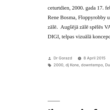
ceturtdien, 2000. gada 17. fe
Rene Bosma, Floppyrobby u
zālē. Augšējā zālē spēlēs
DIGI, telpas vizuālā koncep
Posted
Dr Gorazd
8 April 2015
by
Tags:
2000
,
dj Kone
,
downtempo
,
Du