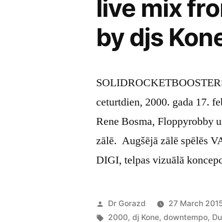
live mix f
by djs Kon
SOLIDROCKETBOOSTERS per
ceturtdien, 2000. gada 17. fe
Rene Bosma, Floppyrobby u
zālē. Augšējā zālē spēlēs
DIGI, telpas vizuālā koncep
Posted
Dr Gorazd
27 March 201
by
Tags:
2000
,
dj Kone
,
downtempo
,
Du