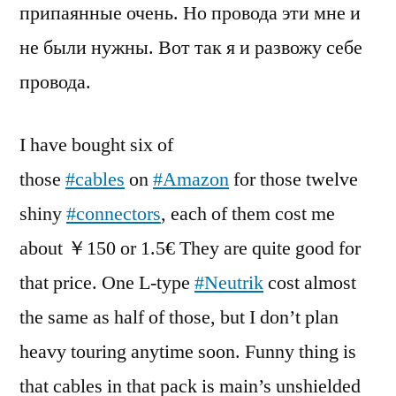
припаянные очень. Но провода эти мне и
не были нужны. Вот так я и развожу себе
провода.
I have bought six of
those
#cables
on
#Amazon
for those twelve
shiny
#connectors
, each of them cost me
about ￥150 or 1.5€ They are quite good for
that price. One L-type
#Neutrik
cost almost
the same as half of those, but I don’t plan
heavy touring anytime soon. Funny thing is
that cables in that pack is main’s unshielded