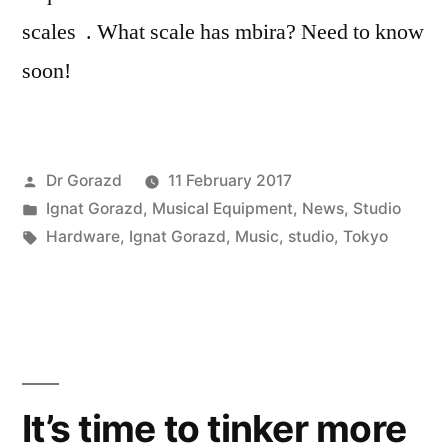
scales . What scale has mbira? Need to know
soon!
Posted
Dr Gorazd
11 February 2017
by
Posted
Ignat Gorazd
,
Musical Equipment
,
News
,
Studio
in
Tags:
Hardware
,
Ignat Gorazd
,
Music
,
studio
,
Tokyo
It’s time to tinker more