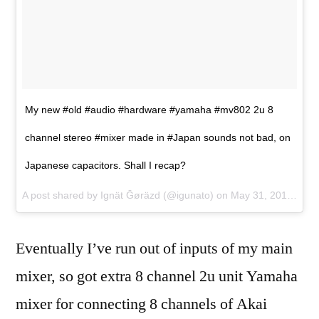
My new #old #audio #hardware #yamaha #mv802 2u 8
channel stereo #mixer made in #Japan sounds not bad, on
Japanese capacitors. Shall I recap?
A post shared by Ignät Ḡøräzd (@igunato) on
May 31, 2017 at 3:43am PDT
Eventually I’ve run out of inputs of my main
mixer, so got extra 8 channel 2u unit Yamaha
mixer for connecting 8 channels of Akai