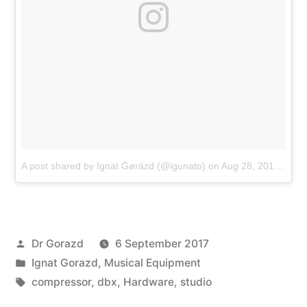
A post shared by Ignät Ḡøräzd (@igunato)
on
Aug 28, 2017 at 4:38am PDT
Posted
Dr Gorazd
6 September 2017
by
Posted
Ignat Gorazd
,
Musical Equipment
in
Tags:
compressor
,
dbx
,
Hardware
,
studio