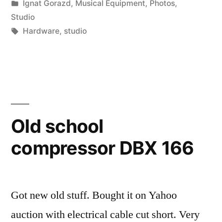
by
Posted
Ignat Gorazd
,
Musical Equipment
,
Photos
,
in
Studio
Tags:
Hardware
,
studio
Old school
compressor DBX 166
Got new old stuff. Bought it on Yahoo
auction with electrical cable cut short. Very