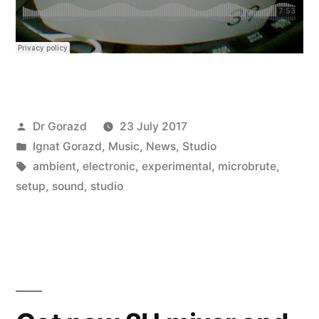
Posted
Dr Gorazd
23 July 2017
by
Posted
Ignat Gorazd
,
Music
,
News
,
Studio
in
Tags:
ambient
,
electronic
,
experimental
,
microbrute
,
setup
,
sound
,
studio