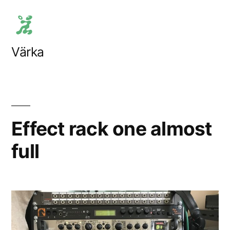
Skip
to
content
Värka
Effect rack one almost
full