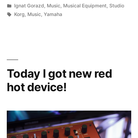
by
Posted
Ignat Gorazd
,
Music
,
Musical Equipment
,
Studio
in
Tags:
Korg
,
Music
,
Yamaha
Today I got new red
hot device!