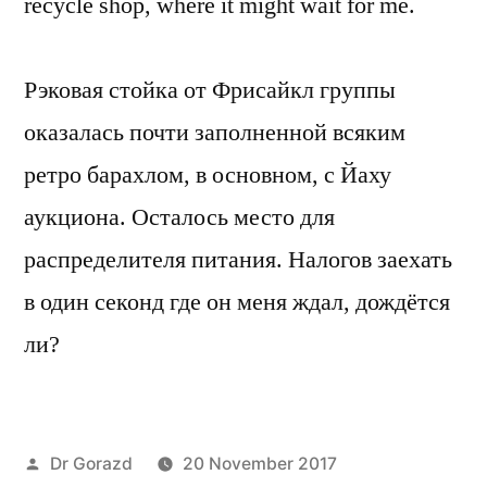
recycle shop, where it might wait for me.
Рэковая стойка от Фрисайкл группы
оказалась почти заполненной всяким
ретро барахлом, в основном, с Йаху
аукциона. Осталось место для
распределителя питания. Налогов заехать
в один секонд где он меня ждал, дождётся
ли?
Posted
Dr Gorazd
20 November 2017