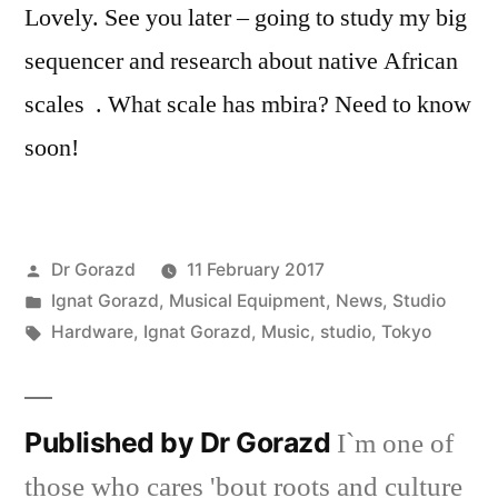
Lovely. See you later – going to study my big
sequencer and research about native African
scales . What scale has mbira? Need to know
soon!
Posted
Dr Gorazd
11 February 2017
by
Posted
Ignat Gorazd
,
Musical Equipment
,
News
,
Studio
in
Tags:
Hardware
,
Ignat Gorazd
,
Music
,
studio
,
Tokyo
Published by Dr Gorazd
I`m one of
those who cares 'bout roots and culture