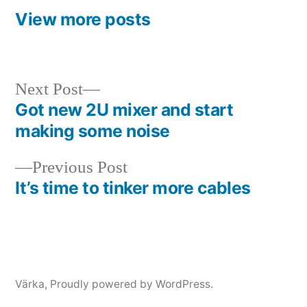
View more posts
Next
Next Post
post:
Got new 2U mixer and start
Post
making some noise
navigation
Previous
Previous Post
post:
It’s time to tinker more cables
Värka
,
Proudly powered by WordPress.