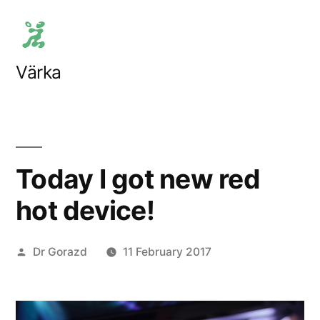
Skip
to
content
Värka
Today I got new red
hot device!
Posted
Dr Gorazd
11 February 2017
by