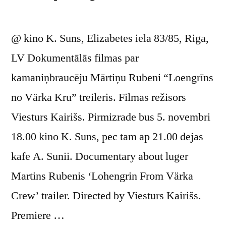
@ kino K. Suns, Elizabetes iela 83/85, Riga,
LV Dokumentālās filmas par
kamaniņbraucēju Mārtiņu Rubeni “Loengrīns
no Värka Kru” treileris. Filmas režisors
Viesturs Kairišs. Pirmizrade bus 5. novembri
18.00 kino K. Suns, pec tam ap 21.00 dejas
kafe A. Sunii. Documentary about luger
Martins Rubenis ‘Lohengrin From Värka
Crew’ trailer. Directed by Viesturs Kairišs.
Premiere …