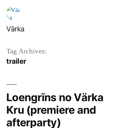
Skip
to
content
Värka
Tag Archives:
trailer
Loengrīns no Värka
Kru (premiere and
afterparty)