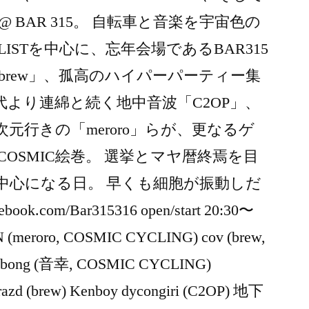
年会@ BAR 315。 自転車と音楽を宇宙色の
CLISTを中心に、忘年会場であるBAR315
rew」、孤高のハイパーパーティー集
代より連綿と続く地中音波「C2OP」、
元行きの「meroro」らが、更なるゲ
OSMIC絵巻。 選挙とマヤ暦終焉を目
中心になる日。 早くも細胞が振動しだ
ok.com/Bar315316 open/start 20:30〜
N (meroro, COSMIC CYCLING) cov (brew,
abong (音幸, COSMIC CYCLING)
Gorazd (brew) Kenboy dycongiri (C2OP) 地下