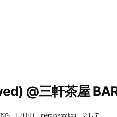
 (wed) @三軒茶屋 BA
LING、11/11/11→meroro×otokou、そして