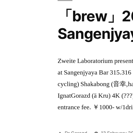
「brew」201
Sangenjyay
Zweite Laboratorium prese
at Sangenjyaya Bar 315.316
cycling) Shakabong (音幸,ha
IgnatGorazd (ä Kru) 4K (???
entrance fee. ￥1000- w/1d
Posted