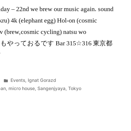
 22nd we brew our music again. sound
kru) 4k (elephant egg) Hol-on (cosmic
v (brew,cosmic cycling) natsu wo
日もやっておるです Bar 315☆316 東京都
F
Posted
Events
,
Ignat Gorazd
in
pan
,
micro house
,
Sangenjyaya
,
Tokyo