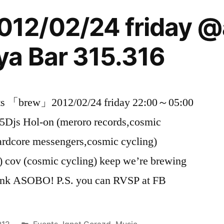
2/02/24 friday @
a Bar 315.316
nts 「brew」2012/02/24 friday 22:00～05:00
 5Djs Hol-on (meroro records,cosmic
rdcore messengers,cosmic cycling)
) cov (cosmic cycling) keep we’re brewing
rink ASOBO! P.S. you can RVSP at FB
Posted