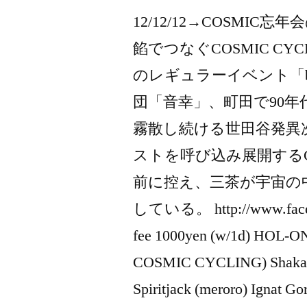
12/12/12→COSMIC忘
餡でつなぐCOSMIC CY
のレギュラーイベント「b
団「音幸」、町田で90年
霧散し続ける世田谷発異次
ストを呼び込み展開するC
前に控え、三茶が宇宙の
している。 http://www.facebo
fee 1000yen (w/1d) HOL-O
COSMIC CYCLING) Shak
Spiritjack (meroro) Ignat 