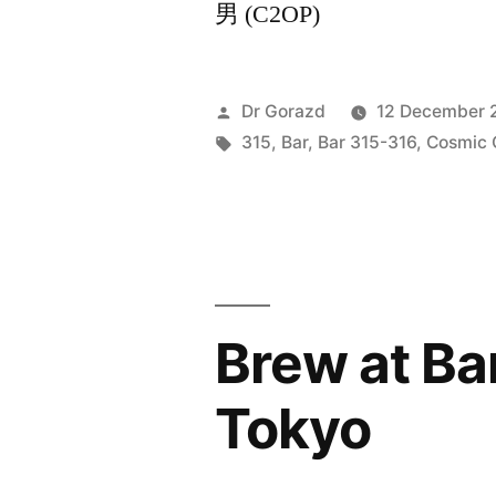
男 (C2OP)
Posted
Dr Gorazd
12 December 
by
Tags:
315
,
Bar
,
Bar 315-316
,
Cosmic 
Brew at B
Tokyo