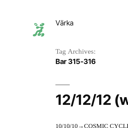
Skip
to
Värka
content
Tag Archives:
Bar 315-316
12/12/12
10/10/10→COSMIC CYC