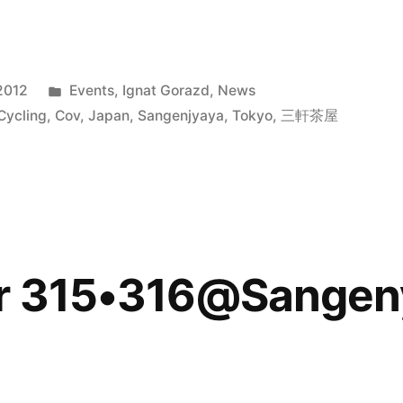
Posted
2012
Events
,
Ignat Gorazd
,
News
in
Cycling
,
Cov
,
Japan
,
Sangenjyaya
,
Tokyo
,
三軒茶屋
ar 315•316@Sangen