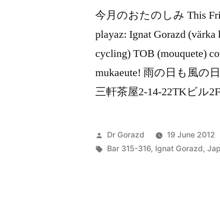
今月のおたのしみ This Friday –
playaz: Ignat Gorazd (värka 
cycling) TOB (mouquete) co
mukaeute! 雨の日も風の
三軒茶屋2-14-22TKビル2
Posted
Dr Gorazd
19 June 2012
by
Tags:
Bar 315-316
,
Ignat Gorazd
,
Ja