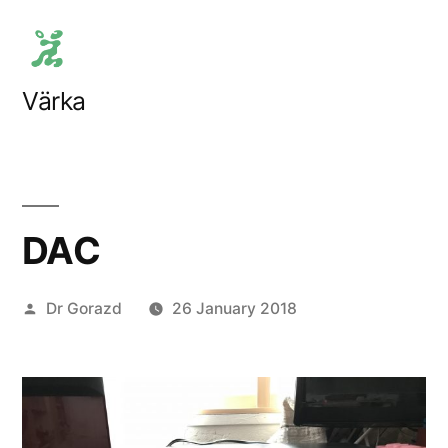
Skip
to
content
Värka
DAC
Posted
Dr Gorazd
26 January 2018
by