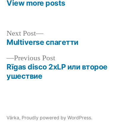
View more posts
Next
Next Post
post:
Multiverse спагетти
Post
Previous
Previous Post
navigation
post:
Rīgas disco 2xLP или второе
ушествие
Värka
,
Proudly powered by WordPress.