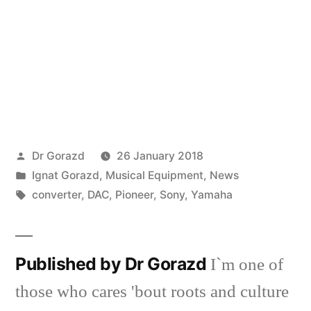
Posted
Dr Gorazd
26 January 2018
by
Posted
Ignat Gorazd
,
Musical Equipment
,
News
in
Tags:
converter
,
DAC
,
Pioneer
,
Sony
,
Yamaha
Published by Dr Gorazd
I`m one of
those who cares 'bout roots and culture