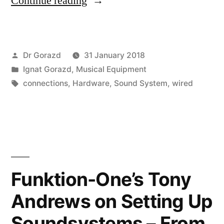
Continue reading
спагетти”
Posted
Dr Gorazd
31 January 2018
by
Posted
Ignat Gorazd
,
Musical Equipment
in
Tags:
connections
,
Hardware
,
Sound System
,
wired
Funktion-One’s Tony
Andrews on Setting Up
Soundsystems – From