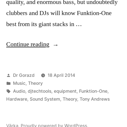
quality, and enormous bass, but undoubtedly
clubbers and DJs will know Funktion-One
best from its giant stacks in …
“Funktion-
Continue reading
One’s
Tony
Posted
Dr Gorazd
18 April 2014
Andrews
by
Posted
Music
,
Theory
on
in
Tags:
Audio
,
djtechtools
,
equipment
,
Funktion-One
,
Setting
Hardware
,
Sound System
,
Theory
,
Tony Andrews
Up
Soundsystems
Värka
,
Proudly powered by WordPress.