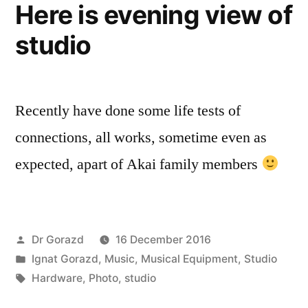
Here is evening view of
studio
Recently have done some life tests of
connections, all works, sometime even as
expected, apart of Akai family members
Posted
Dr Gorazd
16 December 2016
by
Posted
Ignat Gorazd
,
Music
,
Musical Equipment
,
Studio
in
Tags:
Hardware
,
Photo
,
studio