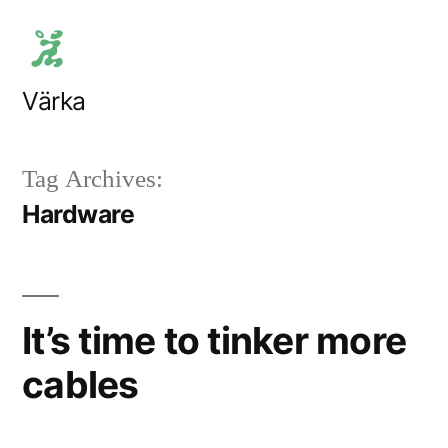
Skip
to
content
Värka
Tag Archives:
Hardware
It’s time to tinker more
cables