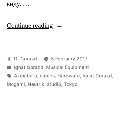
виду. …
“It’s
Continue reading
time
to
Posted
Dr Gorazd
5 February 2017
tinker
by
Posted
Ignat Gorazd
,
Musical Equipment
more
in
Tags:
Akihabara
,
cables
,
Hardware
,
Ignat Gorazd
,
cables”
Mogami
,
Neutrik
,
studio
,
Tokyo