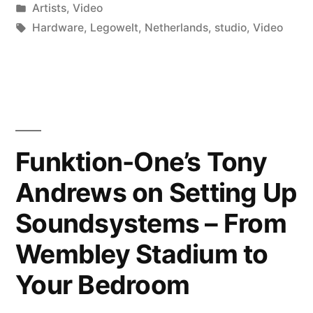
by
Posted
Artists
,
Video
in
Tags:
Hardware
,
Legowelt
,
Netherlands
,
studio
,
Video
Funktion-One’s Tony
Andrews on Setting Up
Soundsystems – From
Wembley Stadium to
Your Bedroom