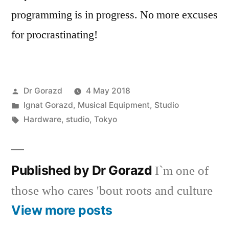
programming is in progress. No more excuses
for procrastinating!
Posted
Dr Gorazd
4 May 2018
by
Posted
Ignat Gorazd
,
Musical Equipment
,
Studio
in
Tags:
Hardware
,
studio
,
Tokyo
Published by Dr Gorazd
I`m one of
those who cares 'bout roots and culture
View more posts