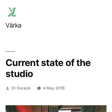
Skip
to
content
Värka
Current state of the
studio
Posted
Dr Gorazd
4 May 2018
by