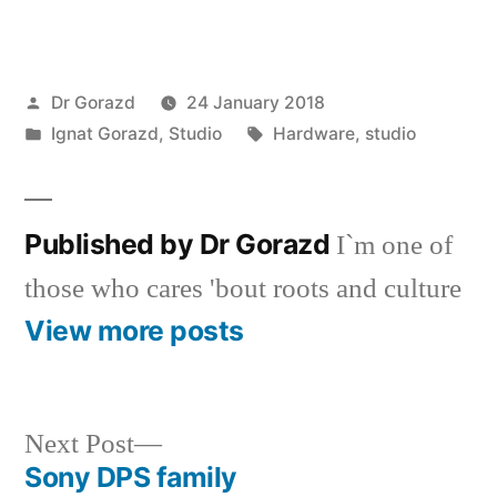
Posted
Dr Gorazd
24 January 2018
by
Posted
Tags:
Ignat Gorazd
,
Studio
Hardware
,
studio
in
Published by Dr Gorazd
I`m one of
those who cares 'bout roots and culture
View more posts
Next
Next Post
post:
Sony DPS family