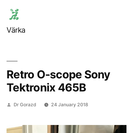
Skip
to
content
Värka
Retro O-scope Sony
Tektronix 465B
Posted
Dr Gorazd
24 January 2018
by