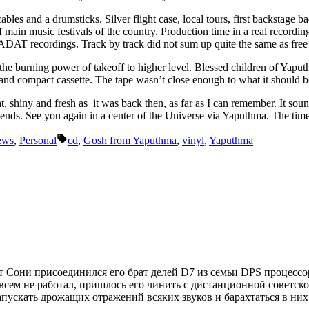
es and a drumsticks. Silver flight case, local tours, first backstage b
 main music festivals of the country. Production time in a real recording 
 ADAT recordings. Track by track did not sum up quite the same as free 
 burning power of takeoff to higher level. Blessed children of Yaputhm
r and compact cassette. The tape wasn’t close enough to what it should be
ht, shiny and fresh as it was back then, as far as I can remember. It so
friends. See you again in a center of the Universe via Yaputhma. The tim
Tags:
ews
,
Personal
cd
,
Gosh from Yaputhma
,
vinyl
,
Yaputhma
 Сони присоединился его брат делей D7 из семьи DPS процессор
овсем не работал, пришлось его чинить с дистанционной советск
апускать дрожащих отражений всяких звуков и барахтаться в них