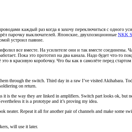
проводами каждый раз когда я захочу переключиться с одного ус
обрёл парочку выключателей. Японские, двухпозиционные
NKK S
омой устроил паяние.
фолил все вместе. На усилителе они и так вместе соединены. Ч
аботает. Пока это прототип на два канала. Надо будет что-то 
ё это в красивую коробочку. Что бы как в самолёте перед старто
 them through the switch. Third day in a raw I’ve visited Akihabara. T
soldiering on return.
s it is the way they are linked in amplifiers. Switch part looks ok, but 
evertheless it is a prototype and it’s proving my idea.
k neater. Repeat it all for another pair of channels and make some swit
rs, will use it later.