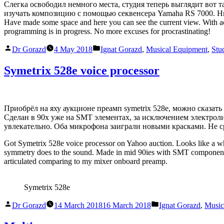
Слегка освободил немного места, студия теперь выглядит вот 
изучать композицию с помощью секвенсера Yamaha RS 7000. Н
Have made some space and here you can see the current view. With a
programming is in progress. No more excuses for procrastinating!
Posted
Posted
Dr Gorazd
4 May 2018
Ignat Gorazd
,
Musical Equipment
,
Stu
by
in
Symetrix 528e voice processor
Приобрёл на яху аукционе преамп symetrix 528e, можно сказать 
Сделан в 90х уже на SMT элементах, за исключением электрол
увлекательно. Оба микрофона заиграли новыми красками. Не с
Got Symetrix 528e voice processor on Yahoo auction. Looks like a wh
symmetry does to the sound. Made in mid 90ies with SMT components 
articulated comparing to my mixer onboard preamp.
Symetrix 528e
Posted
Posted
Dr Gorazd
14 March 2018
16 March 2018
Ignat Gorazd
,
Music
by
in