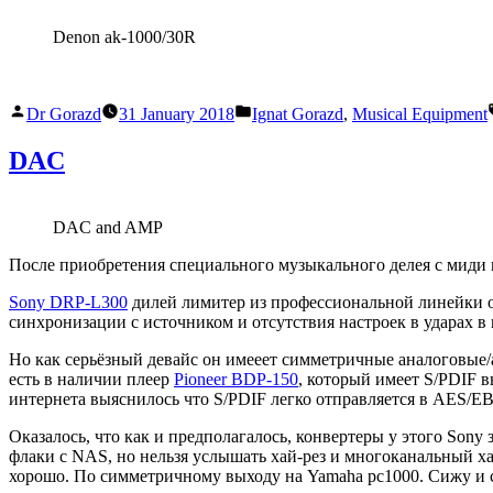
Denon ak-1000/30R
Posted
Posted
Dr Gorazd
31 January 2018
Ignat Gorazd
,
Musical Equipment
by
in
DAC
DAC and AMP
После приобретения специального музыкального делея с миди
Sony DRP-L300
дилей лимитер из профессиональной линейки об
синхронизации с источником и отсутствия настроек в ударах в
Но как серьёзный девайс он имееет симметричные аналоговые/ae
есть в наличии плеер
Pioneer BDP-150
, который имеет S/PDIF 
интернета выяснилось что S/PDIF легко отправляется в AES/EB
Оказалось, что как и предполагалось, конвертеры у этого Sony 
флаки с NAS, но нельзя услышать хай-рез и многоканальный ха
хорошо. По симметричному выходу на Yamaha pc1000. Сижу и сл