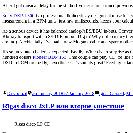
After I got musical delay for the studio I’ve decommissioned previous
Sony DRP-L300
is a professional limiter/delay designed for use in a 
measurement in a BPM units, just raw milliseconds, keeps your calcul
As a serious device it has balanced analog/AES/EBU in/outs. Converts
Blu-ray transport with a S/PDIF output. Dig it? Why not to marry them
around). Accidentally I’ve had a new Mogami cable and spare moth
It’s sounds much better as expected. Bodily. Which is no surprise as
hundred dollars
Pioneer BDP-150
. This couple can play CD, cd like 
DSD to PCM on the fly, nevertheless it’s sounds great! Feed by bal
Posted
Posted
Dr Gorazd
26 January 2018
27 January 2018
Ignat Gorazd
,
Mus
by
in
Rīgas disco 2xLP или второе ушествие
Rīgas disco LP CD