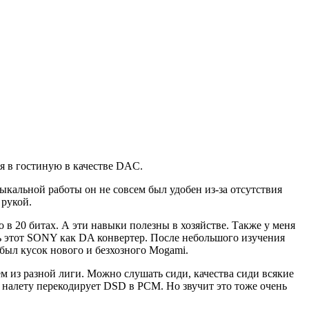
я в гостиную в качестве DAC.
кальной работы он не совсем был удобен из-за отсутствия
 рукой.
 в 20 битах. А эти навыки полезны в хозяйстве. Также у меня
ть этот SONY как DA конвертер. После небольшого изучения
был кусок нового и безхозного Mogami.
сем из разной лиги. Можно слушать сиди, качества сиди всякие
r налету перекодирует DSD в PCM. Но звучит это тоже очень