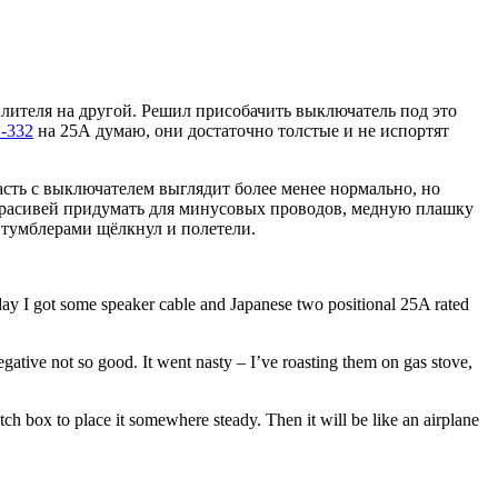
илителя на другой. Решил присобачить выключатель под это
-332
на 25А думаю, они достаточно толстые и не испортят
асть с выключателем выглядит более менее нормально, но
покрасивей придумать для минусовых проводов, медную плашку
м тумблерами щёлкнул и полетели.
oday I got some speaker cable and Japanese two positional 25A rated
negative not so good. It went nasty – I’ve roasting them on gas stove,
ch box to place it somewhere steady. Then it will be like an airplane