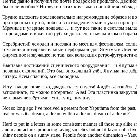
Не так давно я получил по почте подарок из прошлого. Двойно
было ли вообще? Но звуки с этих кругляков настойчиво убеждаю
Трудно изложить последовательно нагромождение образов и во
проторенных путей, побеги в психоделические звуки и простра
Мрачные и угарные подвалы … и тут все такие в светлом вылаз
с проводами и в желтой рубахе до колен, с паяльником и бара
Серебристый чемодан и поездки по местным фестивалям, солнц
отчаянный поздравительный перформанс для Япутмы в Лиепае от
фирменное и звучащее не так, как коллекция ретро-футурист
Выставка достижений сценического оборудования – и Япутма е
нервных окончаний. Это был эпохальный улёт, Япутма нас забра
гитару. Всем спасибо, все свободны.
И тут нас догоняет эхо, двадцать лет спустя! Фидбэк-флэшбэк.
вспоминать, то можно потеряться. Alas! Эта пластинка закругл
четырьмя четвёртыми. Унц тунц, пиу пиу…
Not so long ago I’ve received a present from Yaputhma from the past.
real or was it a dream, a dream within a dream, dream of a dream?
Hard to put in a letters in some consistent manner all those trip alike
and manufactures producing raving societies but not it favour of a fiv
shiny people on a sunny stage. People from another dimension – Yapu