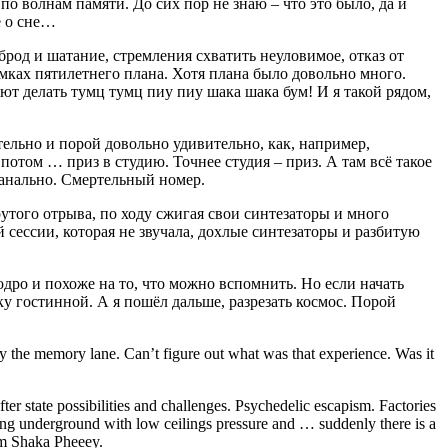
о волнам памяти. До сих пор не знаю – что это было, да и
е о сне…
од и шатание, стремления схватить неуловимое, отказ от
мках пятилетнего плана. Хотя плана было довольно много.
ют делать тумц тумц пиу пиу шака шака бум! И я такой рядом,
ельно и порой довольно удивительно, как, например,
отом … приз в студию. Точнее студия – приз. А там всё такое
анально. Смертельный номер.
того отрыва, по ходу сжигая свои синтезаторы и много
й сессии, которая не звучала, дохлые синтезаторы и разбитую
одро и похоже на то, что можно вспомнить. Но если начать
ку гостинной. А я пошёл дальше, разрезать космос. Порой
y the memory lane. Can’t figure out what was that experience. Was it
fter state possibilities and challenges. Psychedelic escapism. Factories
ating underground with low ceilings pressure and … suddenly there is a
om Shaka Pheeey.