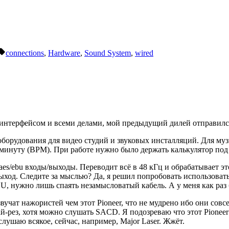
Tags:
connections
,
Hardware
,
Sound System
,
wired
 интерфейсом и всеми делами, мой предыдущий дилей отправилс
орудования для видео студий и звуковых инсталляций. Для музы
 минуту (BPM). При работе нужно было держать калькулятор под
s/ebu входы/выходы. Переводит всё в 48 кГц и обрабатывает это
выход. Следите за мыслью? Да, я решил попробовать использова
U, нужно лишь спаять незамысловатый кабель. А у меня как раз 
звучат нажористей чем этот Pioneer, что не мудрено ибо они сов
й-рез, хотя можно слушать SACD. Я подозреваю что этот Pionee
ушаю всякое, сейчас, например, Major Laser. Жжёт.