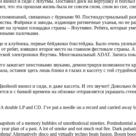
й винил и сиди с Япутмы. Поставил диск на вертушку и поплыл п
т, что эта прошлая жизнь была не совсем сном, сном во сне, сн
споминаний, связанных с бурными 90. Постиндустриальный разбр
нства. Фабрики и заводы, издающие ритмичные уханья, но не ра
ят на лучшие площадки страны – Япутмяне. Ребята, которые уме
банными палочками.
е и клубника, первые бейджики бэкстейджа. Было очень увлекат
 ребят, взявших второе место на главном фестивале страны. А п
ической электроники Япутмы. Многоканальный ADAT. Запись пок
го зажигает неистовыми звуками, демонстрируя возможности кру
ла, оставив здесь лишь блики в глазах и кассету с той студийно
 Двойной винил и сиди, и даже кассета. И это звучит! Довольно б
яется и с банкой времени на обложке отправляется украшать стен
 A double LP and CD. I’ve put a needle on a record and carried away b
 snapshots of a memory bubbles of unorthodoxal nineties. Postindustrial a
e year plan of a past. A lot of smoke and not much real fire. Dark puls
thma! Alternatively disco and virtually techno beats fusion. Boom bo