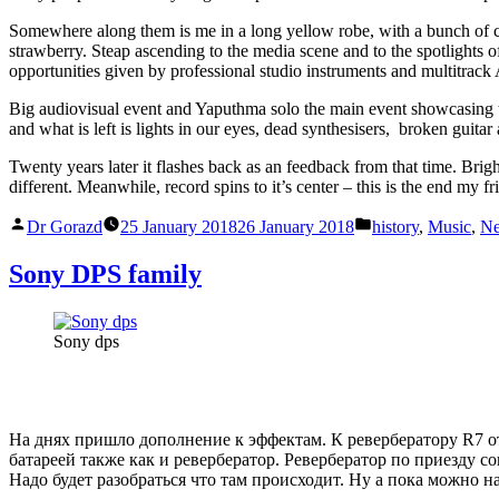
Somewhere along them is me in a long yellow robe, with a bunch of cabl
strawberry. Steap ascending to the media scene and to the spotlights of
opportunities given by professional studio instruments and multitrack
Big audiovisual event and Yaputhma solo the main event showcasing the
and what is left is lights in our eyes, dead synthesisers, broken guita
Twenty years later it flashes back as an feedback from that time. Brig
different. Meanwhile, record spins to it’s center – this is the end my 
Posted
Posted
Dr Gorazd
25 January 2018
26 January 2018
history
,
Music
,
N
by
in
Sony DPS family
Sony dps
На днях пришло дополнение к эффектам. К ревербератору R7 от
батареей также как и ревербератор. Ревербератор по приезду с
Надо будет разобраться что там происходит. Ну а пока можно н