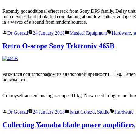
Recently got additional effect rack from Sony DPS family. Delay unit 
both devices kind of ok, but complaining about low battery voltage. R
in a waves of a sound from random sources.
Posted
Posted
Tags:
Dr Gorazd
24 January 2018
Musical Equipment
Hardware
,
s
by
in
Retro O-scope Sony Tektronix 465B
Разжился осциллографом из аналоговой древности. 11kg. Теперь
показывать.
Got myself ancient analog o-scope. 11 kg. Now need to figure out how to
Posted
Posted
Tags:
Dr Gorazd
24 January 2018
Ignat Gorazd
,
Studio
Hardware
,
by
in
Collecting Yamaha blade power amplifiers