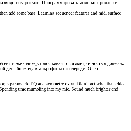
роизводством ритмов. Программировать миди контроллер и
hen add some bass. Learning sequencer features and midi surface
р/гейт и эквалайзер, плюс какая-то симметричность в довесок.
рой день бормочу в микрофоны по очереди. Очень
or, 3 parametric EQ and symmetry extra. Didn’t get what that added
. Spending time mumbling into my mic. Sound much brighter and