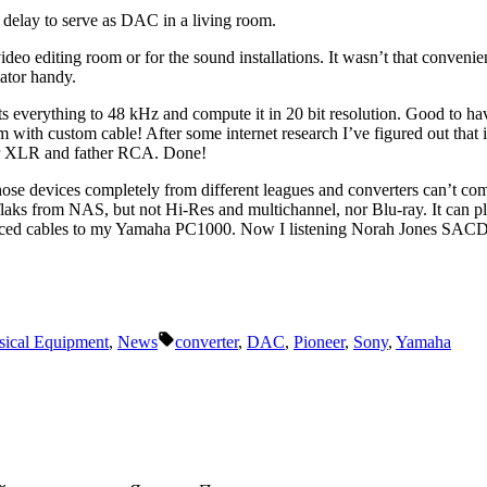
 delay to serve as DAC in a living room.
video editing room or for the sound installations. It wasn’t that conveni
ator handy.
 everything to 48 kHz and compute it in 20 bit resolution. Good to ha
 with custom cable! After some internet research I’ve figured out that
er XLR and father RCA. Done!
 those devices completely from different leagues and converters can’t
flaks from NAS, but not Hi-Res and multichannel, nor Blu-ray. It can p
anced cables to my Yamaha PC1000. Now I listening Norah Jones SACD. 
Tags:
ical Equipment
,
News
converter
,
DAC
,
Pioneer
,
Sony
,
Yamaha