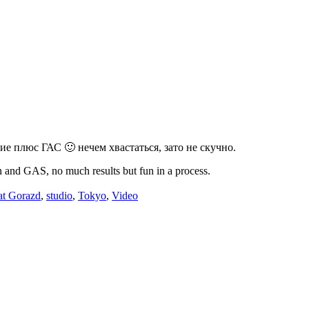
е плюс ГАС 🙂 нечем хвастаться, зато не скучно.
n and GAS, no much results but fun in a process.
at Gorazd
,
studio
,
Tokyo
,
Video