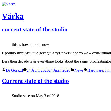
Skip
to
content
Värka
current state of the studio
this is how it looks now
Прошло чуть меньше декады а тут почти всё то же – отлынивани
Less then decade later everything looks about the same, procrastinato
Posted
Posted
Tags:
Dr Gorazd
24 April 2026
24 April 2026
News
Hardware
,
Ign
by
in
Current state of the studio
Studio state on May 3 of 2018