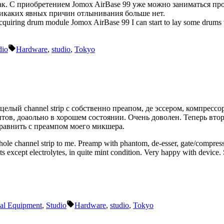
так. С приобретением Jomox AirBase 99 уже можно заниматься п
икаких явных причин отлынивания больше нет.
cquiring drum module Jomox AirBase 99 I can start to lay some drums t
Tags:
dio
Hardware
,
studio
,
Tokyo
целый channel strip с собственно преапом, де эссером, компрессо
итов, доаольно в хорошем состоянии. Очень доволен. Теперь вто
равнить с преампом моего микшера.
ole channel strip to me. Preamp with phantom, de-esser, gate/compress
except electrolytes, in quite mint condition. Very happy with device
Tags:
al Equipment
,
Studio
Hardware
,
studio
,
Tokyo