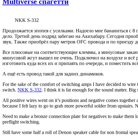
Multiverse спагетти
NKK S-332
Продолжается эпопея с усилками. Надоело мне бананиться с 8 
дело. Третий день подряд забегаю на Акихабару. Сегодня при
звук. Также приобрёл пару метров OFC провода и по приезду д
Все плюсовые на соответствующие клеммы, а минусовые закани
минусовой жгут вышел не очень. Подключил на воздухе и всё р
изготовить куда всех их и припаять по очереди, и поместить вс
А ещё есть провод такой для задних динамиков.
For the sake of the comfort of switching amps I have decided to wire
switch.
NKK S-332
. I think it is fat enough for the sound matter. Big 
All positive wires went on it’s positions and negative comes together a
because I felt lazy to go to grab more powerful solder from upstairs. N
Need to make a bronze connection plate for negatives to make them loo
preflight switching.
Still have some half a roll of Denon speaker cable for non frontal speake